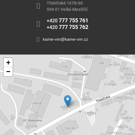
Třebíčská 1678/60
594 01 Velké Meziříčí
777 755 761
+420
777 755 762
+420
kame-vm@kame-vm.cz
+
−