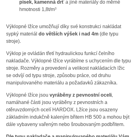
písek, kamenná drť
a jiné materiály do měrné
hmotnosti 1,8t/m
3
Výklopné lžíce umožňují díky své konstrukci nakládat
sypký materiál
do větších výšek i nad 4m
(dle typu
stroje).
Výklop je ovládán třetí hydraulickou funkcí čelního
nakladače. Výklopné lžíce vyrábíme s uchycením dle typu
stroje. Rozměry a provedení a velikost nakládacích lžic
se odvíjí od typu stroje, způsobu práce, od druhu
manipulovaného materiálu a požadavků zákazníka.
Výklopné lžíce jsou
vyráběny z pevnostní oceli
,
namáhané části jsou vyráběny z pevnostních a
otěruvzdorných ocelí HARDOX. Lžíce jsou osazeny
základním indukčně kaleným břitem HB 500 a mohou být
dále vybaveny vařeným nebo šroubovaným podbřitem.
Dle typu nakladače a manipulovaného materiálu Vám