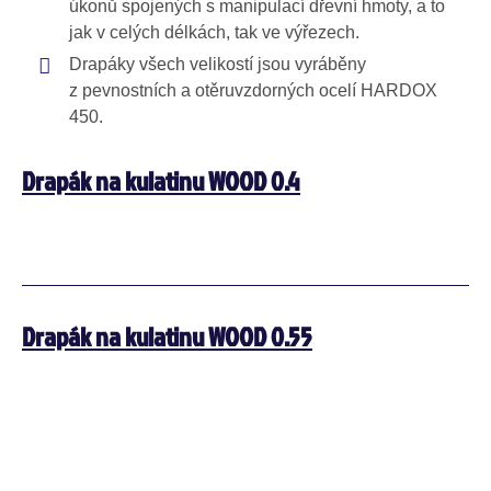
úkonů spojených s manipulací dřevní hmoty, a to
jak v celých délkách, tak ve výřezech.
Drapáky všech velikostí jsou vyráběny
z pevnostních a otěruvzdorných ocelí HARDOX
450.
Drapák na kulatinu WOOD 0.4
Drapák na kulatinu WOOD 0.55