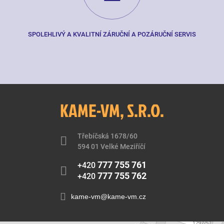
SPOLEHLIVÝ A KVALITNÍ ZÁRUČNÍ A POZÁRUČNÍ SERVIS
KAME-VM, S.R.O.
Třebíčská 1678/60
594 01 Velké Meziříčí
777 755 761
+420
777 755 762
+420
kame-vm@kame-vm.cz