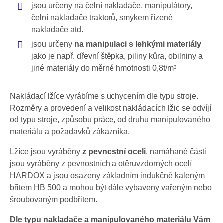
jsou určeny na čelní nakladače, manipulátory,
čelní nakladače traktorů, smykem řízené
nakladače atd.
jsou určeny
na manipulaci s lehkými materiály
jako je např. dřevní štěpka, piliny kůra, obilniny a
jiné materiály do měrné hmotnosti 0,8t/m
3
Nakládací lžíce vyrábíme s uchycením dle typu stroje.
Rozměry a provedení a velikost nakládacích lžic se odvíjí
od typu stroje, způsobu práce, od druhu manipulovaného
materiálu a požadavků zákazníka.
Lžíce jsou vyráběny
z pevnostní oceli
, namáhané části
jsou vyráběny z pevnostních a otěruvzdorných ocelí
HARDOX a jsou osazeny základním indukčně kaleným
břitem HB 500 a mohou být dále vybaveny vařeným nebo
šroubovaným podbřitem.
Dle typu nakladače a manipulovaného materiálu Vám