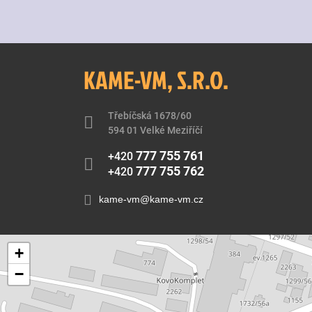
KAME-VM, S.R.O.
Třebíčská 1678/60
594 01 Velké Meziříčí
777 755 761
+420
777 755 762
+420
kame-vm@kame-vm.cz
+
−