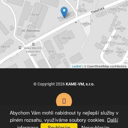
Leaflet
| © OpenStreetMap contributors
© Copyright 2026
KAME-VM, s.r.o.
Abychom Vám mohli nabídnout ty nejlepší služby v
plném rozsahu, využíváme soubory cookies.
Další
VYTVOŘIL XART.CZ
informace
Souhlasím
Nesouhlasím