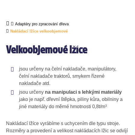
Adaptéry pro zpracování dřeva
Nakládací lžíce velkoobjemové
Velkoobjemové lžíce
jsou určeny na čelní nakladače, manipulátory,
čelní nakladače traktorů, smykem řízené
nakladače atd.
jsou určeny
na manipulaci s lehkými materiály
jako je např. dřevní štěpka, piliny kůra, obilniny a
jiné materiály do měrné hmotnosti 0,8t/m
3
Nakládací lžíce vyrábíme s uchycením dle typu stroje.
Rozměry a provedení a velikost nakládacích lžic se odvíjí