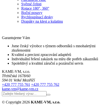
Svěrné čelisti
Rotace 180°, 360°
Boční posuvy
Rychloupínací desky
Drapáky na klest a kulatinu
Garantujeme Vám
Jsme český výrobce s týmem odborníků s mnohaletými
zkušenostmi
Kvalitní a precizni zpracování adaptérů
Individuální řešení zakázek na míru dle potřeb zákazníků
Spolehlivý a kvalitní záruční a pozáruční servis
KAME-VM, s.r.o.
Třebíčská 1678/60
594 01 Velké Meziříčí
+420
777 755 761
+420
777 755 762
kame-vm@kame-vm.cz
Leaflet
| © OpenStreetMap contributors
+
© Copyright 2026
KAME-VM, s.r.o.
−