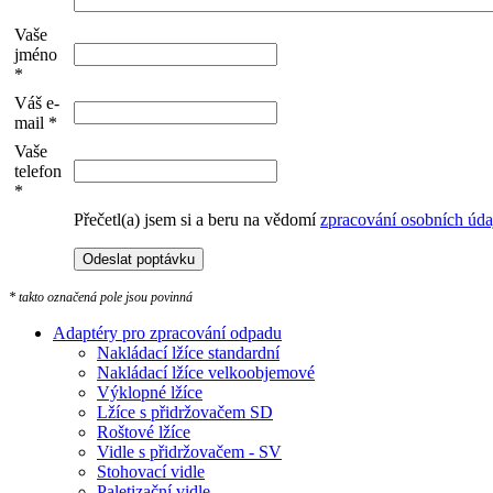
Vaše
jméno
*
Váš e-
mail *
Vaše
telefon
*
Přečetl(a) jsem si a beru na vědomí
zpracování osobních úda
* takto označená pole jsou povinná
Adaptéry pro zpracování odpadu
Nakládací lžíce standardní
Nakládací lžíce velkoobjemové
Výklopné lžíce
Lžíce s přidržovačem SD
Roštové lžíce
Vidle s přidržovačem - SV
Stohovací vidle
Paletizační vidle