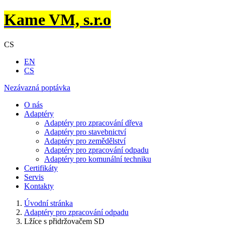
Kame VM, s.r.o
CS
EN
CS
Nezávazná poptávka
O nás
Adaptéry
Adaptéry pro zpracování dřeva
Adaptéry pro stavebnictví
Adaptéry pro zemědělství
Adaptéry pro zpracování odpadu
Adaptéry pro komunální techniku
Certifikáty
Servis
Kontakty
Úvodní stránka
Adaptéry pro zpracování odpadu
Lžíce s přidržovačem SD