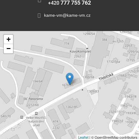
777 755 762
+420
kame-vm@kame-vm.cz
+
−
Leaflet
| © OpenStreetMap contributors